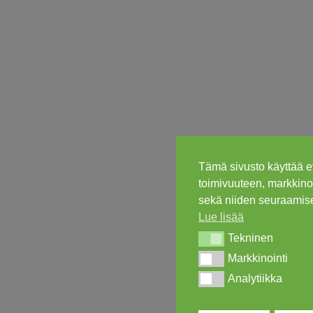
Tämä sivusto käyttää e
toimivuuteen, markkinoi
sekä niiden seuraamise
Lue lisää
Tekninen
Tekninen
Markkinointi
Markkinointi
Analytiikka
Analytiikka