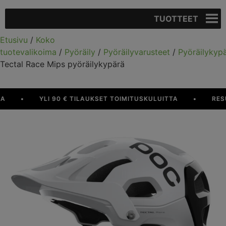
TUOTTEET
Etusivu
/
Koko
tuotevalikoima
/
Pyöräily
/
Pyöräilyvarusteet
/
Pyöräilykyp
Tectal Race Mips pyöräilykypärä
•
YLI 90 € TILAUKSET TOIMITUSKULUITTA
•
RESURS 