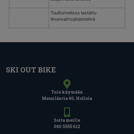
Tuulitunnelissa testattu
ilmanvaihtojärjestelmä
SKI OUT BIKE
Tule käymään
Messiläntie 40, Hollola
Soita meille
040 5555 612