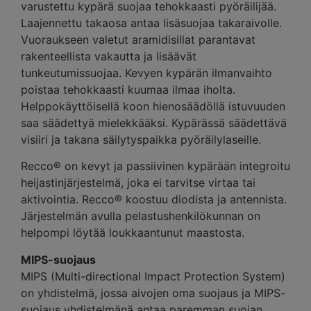
varustettu kypärä suojaa tehokkaasti pyöräilijää.
Laajennettu takaosa antaa lisäsuojaa takaraivolle.
Vuoraukseen valetut aramidisillat parantavat
rakenteellista vakautta ja lisäävät
tunkeutumissuojaa. Kevyen kypärän ilmanvaihto
poistaa tehokkaasti kuumaa ilmaa iholta.
Helppokäyttöisellä koon hienosäädöllä istuvuuden
saa säädettyä mielekkääksi. Kypärässä säädettävä
visiiri ja takana säilytyspaikka pyöräilylaseille.
Recco® on kevyt ja passiivinen kypärään integroitu
heijastinjärjestelmä, joka ei tarvitse virtaa tai
aktivointia. Recco® koostuu diodista ja antennista.
Järjestelmän avulla pelastushenkilökunnan on
helpompi löytää loukkaantunut maastosta.
MIPS-suojaus
MIPS (Multi-directional Impact Protection System)
on yhdistelmä, jossa aivojen oma suojaus ja MIPS-
suojaus yhdistelmänä antaa paremman suojan