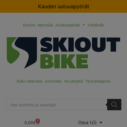
Kauden uutuuspyörät
Etusivu
Myymälä
Asiakaspalvelu
Yrityksille
Koko valikoima
Arvostelut
Ota yhteyttä
Työsuhdepyörä
0
Oma tili
0,00
€