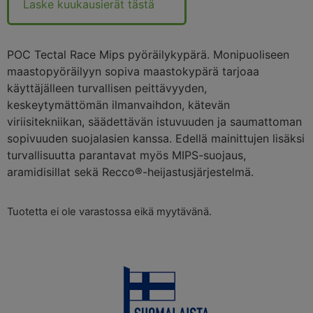
Laske kuukausierät tästä
POC Tectal Race Mips pyöräilykypärä. Monipuoliseen
maastopyöräilyyn sopiva maastokypärä tarjoaa
käyttäjälleen turvallisen peittävyyden,
keskeytymättömän ilmanvaihdon, kätevän
viriisitekniikan, säädettävän istuvuuden ja saumattoman
sopivuuden suojalasien kanssa. Edellä mainittujen lisäksi
turvallisuutta parantavat myös MIPS-suojaus,
aramidisillat sekä Recco®-heijastusjärjestelmä.
Tuotetta ei ole varastossa eikä myytävänä.