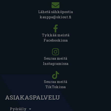
Lähetä sähköpostia
kauppa@skiout.fi
Tykkää meistä
Facebookissa
Seuraa meitä
Instagramissa
Seuraa meitä
TikTokissa
ASIAKASPALVELU
Pyöräily