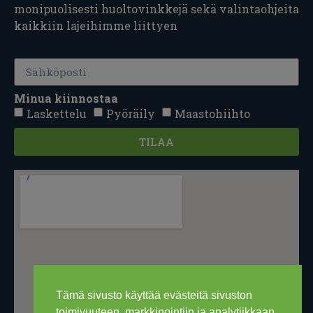
monipuolisesti huoltovinkkejä sekä valintaohjeita
kaikkiin lajeihimme liittyen
Minua kiinnostaa
Laskettelu
Pyöräily
Maastohiihto
TILAA
Tämä sivusto käyttää evästeitä sivuston
toimivuuteen, markkinointiin ja analytiikkaan