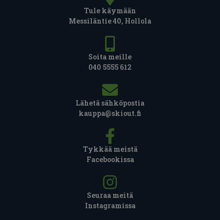
Tule käymään
Messiläntie 40, Hollola
Soita meille
040 5555 612
Lähetä sähköpostia
kauppa@skiout.fi
Tykkää meistä
Facebookissa
Seuraa meitä
Instagramissa