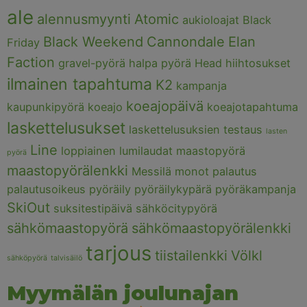
ale
alennusmyynti
Atomic
aukioloajat
Black
Black Weekend
Cannondale
Elan
Friday
Faction
gravel-pyörä
halpa pyörä
Head
hiihtosukset
ilmainen tapahtuma
K2
kampanja
koeajopäivä
kaupunkipyörä
koeajo
koeajotapahtuma
laskettelusukset
laskettelusuksien testaus
lasten
Line
loppiainen
lumilaudat
maastopyörä
pyörä
maastopyörälenkki
Messilä
monot
palautus
palautusoikeus
pyöräily
pyöräilykypärä
pyöräkampanja
SkiOut
suksitestipäivä
sähköcitypyörä
sähkömaastopyörä
sähkömaastopyörälenkki
tarjous
tiistailenkki
Völkl
sähköpyörä
talvisäilö
Myymälän joulunajan