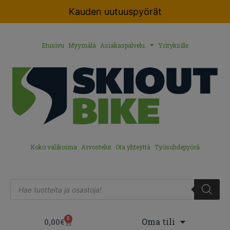
Kauden uutuuspyörät
Etusivu
Myymälä
Asiakaspalvelu
Yrityksille
Koko valikoima
Arvostelut
Ota yhteyttä
Työsuhdepyörä
0
Oma tili
0,00
€