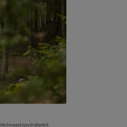
ähkömaastopyörälenkit
.