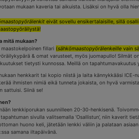
oivotaan mukaan kaveria tai aikuista. Lisäksi on hyvä olla
maastopyörälenkit
eivät sovellu ensikertalaisille, sillä osa
aastopyöräilystä!
 ja mitä mukaan?
 maastokelpoinen fillari
(
sähkömaastopyörälenkeille
vain s
yöräilykypärä & omat varusteet, myös juomapullo! Silmät on
kuutukset tietysti kunnossa. Meillä on tapahtumavakuutus y
mukaan henkkarit tai kopio niistä ja laita kännykkääsi ICE-
rää ihmisten nimiä eikä tunneta jokaista, on hyvä varmista
n sattuisi. Siinä se!
inen?
ään lenkkiporukan suunnilleen 20-30-henkisenä. Toivomme
apahtuman sivulla valitsemalla ‘Osallistun’, niin kaverit tiet
ottoman huono keli, jätetään lenkki väliin ja palataan asiaa
B:ssa samana iltapäivänä.