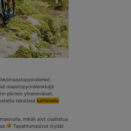
ähkömaastopyörälenkit
.
isiä maastopyörälenkkejä
in piirtein yhteneväiset.
ostettu tekstissä
keltaisella
sivulla, mikäli aiot osallistua
ssa
Tapahtumasivut löydät