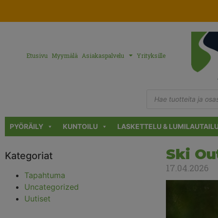
Etusivu
Myymälä
Asiakaspalvelu
Yrityksille
PYÖRÄILY
KUNTOILU
LASKETTELU & LUMILAUTAIL
Ski Ou
Kategoriat
17.04.2026
Tapahtuma
Uncategorized
Uutiset