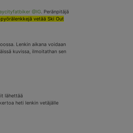
aycityfatbik
er @IG
. Peränpitäjä
yörälenkkejä vetää Ski Out
koossa. Lenkin aikana voidaan
issä kuvissa, ilmoitathan sen
it lähettää
kertoa heti lenkin vetäjälle