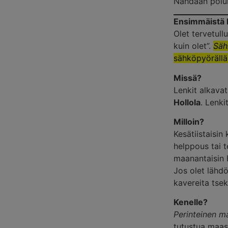
Nähdään polui
Ensimmäistä ke
Olet tervetull
kuin olet”.
Säh
sähköpyörällä
Missä?
Lenkit alkava
Hollola
. Lenki
Milloin?
Kesätiistaisin
helppous tai 
maanantaisin 
Jos olet lähdö
kavereita tse
Kenelle?
Perinteinen m
tutustua maas