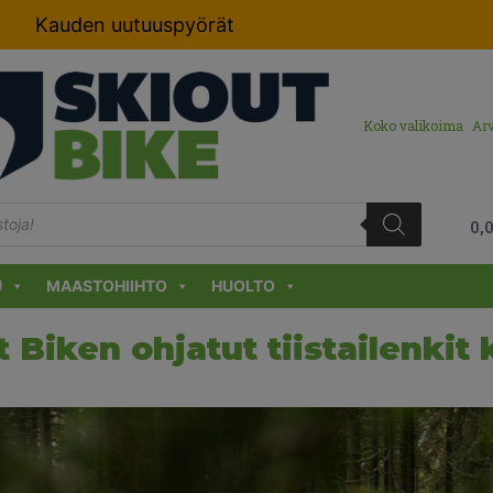
Kauden uutuuspyörät
Koko valikoima
Arv
0,
U
MAASTOHIIHTO
HUOLTO
t Biken ohjatut tiistailenkit 