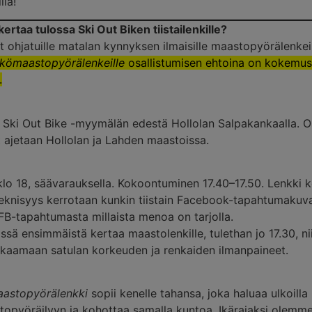
lla!
rtaa tulossa Ski Out Biken tiistailenkille?
ut ohjatuille matalan kynnyksen ilmaisille maastopyörälenkeill
kömaastopyörälenkeille
osallistumisen ehtoina on kokemus l
.
t Ski Out Bike -myymälän edestä Hollolan Salpakankaalla. 
t ajetaan Hollolan ja Lahden maastoissa.
 klo 18, säävarauksella. Kokoontuminen 17.40–17.50. Lenkki k
teknisyys kerrotaan kunkin tiistain Facebook-tapahtumakuva
FB-tapahtumasta millaista menoa on tarjolla.
ssä ensimmäistä kertaa maastolenkille, tulethan jo 17.30, ni
kkaamaan satulan korkeuden ja renkaiden ilmanpaineet.
aastopyörälenkki
sopii kenelle tahansa, joka haluaa ulkoil
topyöräilyyn ja kohottaa samalla kuntoa. Ikärajaksi olemme 