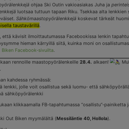
yörälenkkejä
ohjaa Ski Outin vakioasiakas Juha ja
perintei
enkkejä
luotsaa tuttuun tapaan Riku. Tsekkaa alta lenkkien s
eväiset.
Sähkömaastopyörälenkkejä
koskevat tärkeät huomio
isella taustavärillä
.
että kävisit ilmoittautumassa Facebookissa lenkin tapahtuma
 pysymme hieman kärryillä siitä, kuinka moni on osallistuma
t Biken Facebook-sivuilta
.
kaan rennoille maastopyörälenkeille
28.4.
alkaen!
Muk
.
aan kahdessa ryhmässä:
 lenkki, jolle voit osallistua sekä luomu- että sähköpyöräll
mä sähköpyörälenkki
kaan klikkaamalla FB-tapahtumassa “osallistu”-painiketta ja
ki Out Biken myymälältä (
Messiläntie 40, Hollola
).