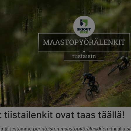
 tiistailenkit ovat taas täällä!
na järjestämme
perinteisten maastopyörälenkkien
rinnalla
s