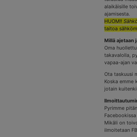
alaikäisille t
ajamisesta.
HUOM!!
Sähkö
taitoa sähköm
Millä ajetaan
Oma huollettu
takavalolla, p
vapaa-ajan va
Ota taskuusi 
Koska emme ke
jotain kuitenki
Ilmoittautum
Pyrimme pitäm
Facebookissa t
Mikäli on toiv
ilmoitetaan F