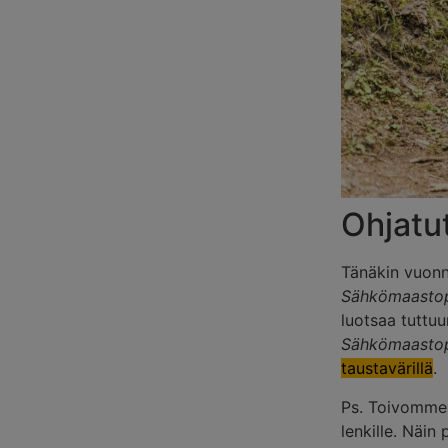
Ohjatut
Tänäkin vuon
Sähkömaastop
luotsaa tuttuu
Sähkömaastop
taustavärillä
.
Ps. Toivomme, 
lenkille. Näin