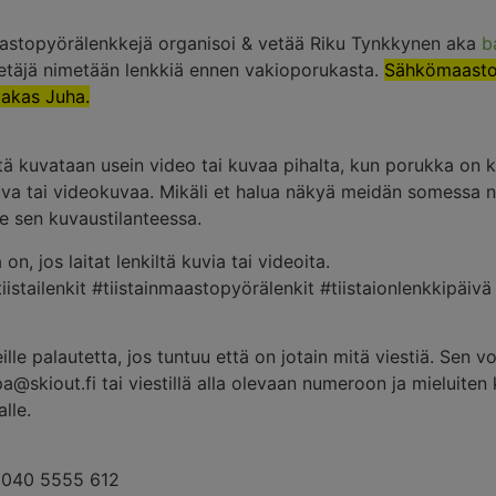
aastopyörälenkkejä organisoi & vetää Riku Tynkkynen aka
b
ivetäjä nimetään lenkkiä ennen vakioporukasta.
Sähkömaastop
iakas Juha.
tä kuvataan usein video tai kuvaa pihalta, kun porukka on 
uva tai videokuvaa. Mikäli et halua näkyä meidän somessa nä
 sen kuvaustilanteessa.
 on, jos laitat lenkiltä kuvia tai videoita.
iistailenkit #tiistainmaastopyörälenkit #tiistaionlenkkipäivä
ille palautetta, jos tuntuu että on jotain mitä viestiä. Sen vo
a@skiout.fi
tai viestillä alla olevaan numeroon ja mieluiten 
alle.
/ 040 5555 612