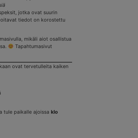
siä
peksit, jotka ovat suurin
itavat tiedot on korostettu
sivulla, mikäli aiot osallistua
ssa.
Tapahtumasivut
aan ovat tervetulleita kaiken
ä
 tule paikalle ajoissa
klo