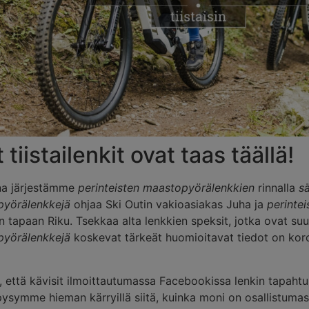
 tiistailenkit ovat taas täällä!
na järjestämme
perinteisten maastopyörälenkkien
rinnalla
s
yörälenkkejä
ohjaa Ski Outin vakioasiakas Juha ja
perinte
n tapaan Riku. Tsekkaa alta lenkkien speksit, jotka ovat suur
yörälenkkejä
koskevat tärkeät huomioitavat tiedot on kor
että kävisit ilmoittautumassa Facebookissa lenkin tapahtuma
 pysymme hieman kärryillä siitä, kuinka moni on osallistuma