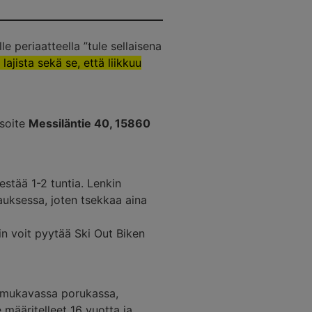
e periaatteella ”tule sellaisena
ajista sekä se, että liikkuu
Osoite
Messiläntie 40, 15860
estää 1-2 tuntia. Lenkin
uksessa, joten tsekkaa aina
in voit pyytää Ski Out Biken
la mukavassa porukassa,
määritelleet 16 vuotta ja