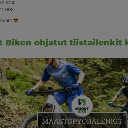
682 524
11 003
ukaan!
t Biken ohjatut tiistailenkit 