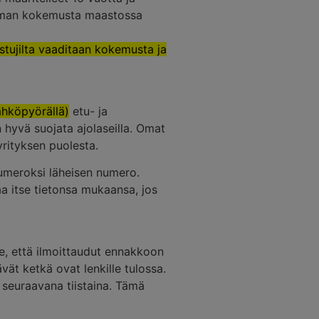
 hieman kokemusta maastossa
llistujilta vaaditaan kokemusta ja
ähköpyörällä)
etu- ja
 hyvä suojata ajolaseilla. Omat
rityksen puolesta.
numeroksi läheisen numero.
a itse tietonsa mukaansa, jos
, että ilmoittaudut ennakkoon
ävät ketkä ovat lenkille tulossa.
n seuraavana tiistaina. Tämä