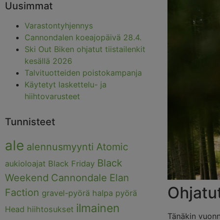
Uusimmat
Varastontyhjennys
Cannondalen koeajopäivä 28.4.
Ski Out Biken ohjatut tiistailenkit
kesällä 2026
Talvituotteiden poistokampanja
Käytetyt laskettelu- ja
hiihtovarusteet
Tunnisteet
ale
alennusmyynti
Atomic
Black
aukioloajat
Black Friday
Weekend
Cannondale
Elan
Ohjatut
Faction
gravel-pyörä
halpa pyörä
ilmainen
Head
hiihtosukset
Tänäkin vuon