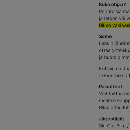
Kuka ohjaa?
Perinteisiä m
ja letkan väl
Biken vakioas
Some
Lenkin lähdös
ottaa yhteisk
ja huomioimme
Erittäin nastaa
#skioutbike #t
Palautteet
Voit laittaa me
meilitse
kaupp
Rikulle tai Juh
Järjestäjät:
Ski Out Bike 