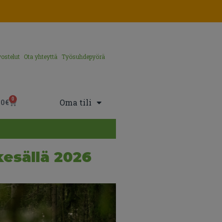
ostelut
Ota yhteyttä
Työsuhdepyörä
0
Oma tili
00
€
kesällä 2026