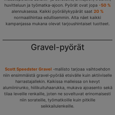
huvitteluun ja työmatka-ajoon. Pyörät ovat jopa
-50 %
alennuksessa. Kaikki pyöräilykypärät saat
20 %
normaalihintaa edullisemmin. Alta näet kaikki
kampanjassa mukana olevat tarjoushintaiset tuotteet.
Gravel-pyörät
Scott Speedster Gravel
-mallisto tarjoaa vaihtoehdon
niin ensimmäistä gravel-pyörää etsivälle kuin aktiiviselle
harrastajallekin. Kaikissa malleissa on kevyt
alumiinirunko, hiilikuituhaarukka, mukava ajoasento sekä
tilaa leveille renkaille, joten ne soveltuvat erinomaisesti
niin sorateille, työmatkoille kuin pitkille
seikkailulenkeille.