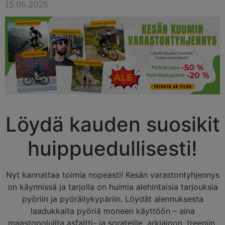
15.06.2026
Löydä kauden suosikit
huippuedullisesti!
Nyt kannattaa toimia nopeasti! Kesän varastontyhjennys
on käynnissä ja tarjolla on huimia alehintaisia tarjouksia
pyöriin ja pyöräilykypäriin. Löydät alennuksesta
laadukkaita pyöriä moneen käyttöön – aina
maastopoluilta asfaltti- ja sorateille, arkiajoon, treeniin,