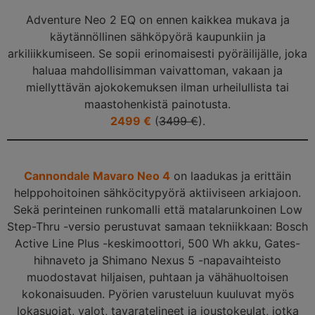
Adventure Neo 2 EQ on ennen kaikkea mukava ja
käytännöllinen sähköpyörä kaupunkiin ja
arkiliikkumiseen. Se sopii erinomaisesti pyöräilijälle, joka
haluaa mahdollisimman vaivattoman, vakaan ja
miellyttävän ajokokemuksen ilman urheilullista tai
maastohenkistä painotusta.
2499 €
(
3499 €
).
Cannondale Mavaro Neo 4
on laadukas ja erittäin
helppohoitoinen sähköcitypyörä aktiiviseen arkiajoon.
Sekä perinteinen runkomalli että matalarunkoinen Low
Step-Thru -versio perustuvat samaan tekniikkaan: Bosch
Active Line Plus -keskimoottori, 500 Wh akku, Gates-
hihnaveto ja Shimano Nexus 5 -napavaihteisto
muodostavat hiljaisen, puhtaan ja vähähuoltoisen
kokonaisuuden. Pyörien varusteluun kuuluvat myös
lokasuojat, valot, tavaratelineet ja joustokeulat, jotka