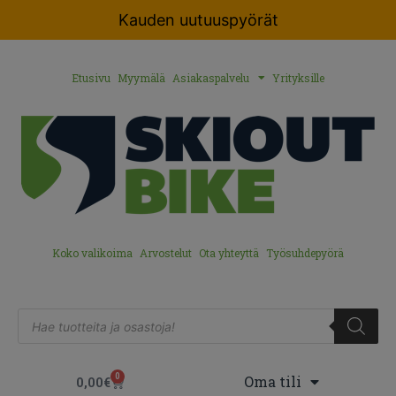
Kauden uutuuspyörät
Etusivu
Myymälä
Asiakaspalvelu
Yrityksille
Koko valikoima
Arvostelut
Ota yhteyttä
Työsuhdepyörä
0
Oma tili
0,00
€