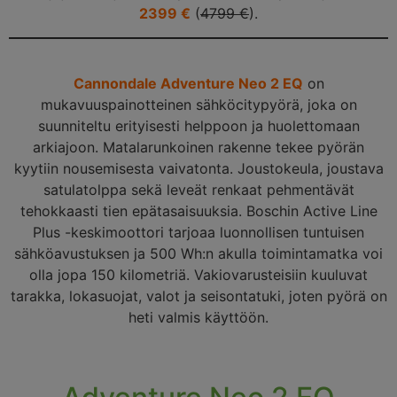
2399 €
(
4799 €
).
Cannondale Adventure Neo 2 EQ
on
mukavuuspainotteinen sähköcitypyörä, joka on
suunniteltu erityisesti helppoon ja huolettomaan
arkiajoon. Matalarunkoinen rakenne tekee pyörän
kyytiin nousemisesta vaivatonta. Joustokeula, joustava
satulatolppa sekä leveät renkaat pehmentävät
tehokkaasti tien epätasaisuuksia. Boschin Active Line
Plus -keskimoottori tarjoaa luonnollisen tuntuisen
sähköavustuksen ja 500 Wh:n akulla toimintamatka voi
olla jopa 150 kilometriä. Vakiovarusteisiin kuuluvat
tarakka, lokasuojat, valot ja seisontatuki, joten pyörä on
heti valmis käyttöön.