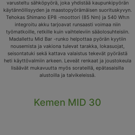
varusteltu sähköpyörä, joka yhdistää kaupunkipyörän
käytännöllisyyden ja maastopyörämäisen suorituskyvyn.
Tehokas Shimano EP8 -moottori (85 Nm) ja 540 Wh:n
integroitu akku tarjoavat runsaasti voimaa niin
työmatkoille, retkille kuin vaihteleviin sääolosuhteisiin.
Madallettu Mid Bar -runko helpottaa pyörän kyytiin
nousemista ja vakiona tulevat tarakka, lokasuojat,
seisontatuki sekä kattava valaistus tekevät pyörästä
heti käyttövalmiin arkeen. Leveät renkaat ja joustokeula
lisäävät mukavuutta myös sorateillä, epätasaisilla
alustoilla ja talvikeleissä.
Kemen MID 30