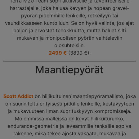
Terra M20 Team sopii aktiiviselle ja tavoitteelliselle
harrastajalle, joka haluaa kevyen ja nopean gravel-
pyörän pidemmille lenkeille, retkeilyyn tai
vauhdikkaaseen kuntoiluun. Se on hyvä valinta, jos ajat
paljon ja arvostat tehokkuutta, mutta haluat silti
mukavan ja monipuolisen pyörän vaihteleviin
olosuhteisiin.
2499 €
(
3899 €
).
Maantiepyörät
Scott Addict
on hiilikuituinen maantiepyörämallisto, joka
on suunniteltu erityisesti pitkille lenkeille, kestävyyteen
ja mukavuuteen ilman suorituskyvyn kompromisseja.
Molemmissa malleissa on kevyt hiilikuiturunko,
endurance-geometria ja leveämmille renkaille sopiva
rakenne, mikä tekee ajosta vakaata, mukavaa ja