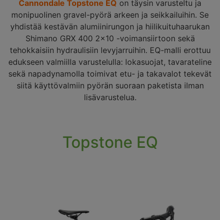
Cannondale Topstone EQ
on täysin varusteltu ja
monipuolinen gravel-pyörä arkeen ja seikkailuihin. Se
yhdistää kestävän alumiinirungon ja hiilikuituhaarukan
Shimano GRX 400 2×10 -voimansiirtoon sekä
tehokkaisiin hydraulisiin levyjarruihin. EQ-malli erottuu
edukseen valmiilla varustelulla: lokasuojat, tavarateline
sekä napadynamolla toimivat etu- ja takavalot tekevät
siitä käyttövalmiin pyörän suoraan paketista ilman
lisävarustelua.
Topstone EQ