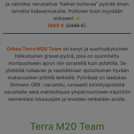
ja valmiiksi varusteltua “kaiken hoitavaa” pyörää ilman
tarvetta lisäasennuksille. Polkimet tosin myydään
erikseen!
1899 €
(
2449 €
).
Orbea Terra M20 Team
on kevyt ja suorituskykyinen
hiilikuituinen gravel-pyörä, joka on suunniteltu
monipuoliseen ajoon niin sorateillä kuin asfaltilla. Se
yhdistää rullaavan ja vauhdikkaan ajotuntuman hyvään
mukavuuteen pitkillä lenkeillä. Pyörässä on laadukas
Shimano GRX -varustelu, runsaasti kiinnityspisteitä
varusteille sekä mahdollisuus ympärivuotiseen käyttöön
esimerkiksi lokasuojien ja leveiden renkaiden avulla.
Terra M20 Team