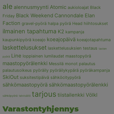
ale
alennusmyynti
Atomic
aukioloajat
Black
Black Weekend
Cannondale
Elan
Friday
Faction
gravel-pyörä
halpa pyörä
Head
hiihtosukset
ilmainen tapahtuma
K2
kampanja
koeajopäivä
kaupunkipyörä
koeajo
koeajotapahtuma
laskettelusukset
laskettelusuksien testaus
lasten
Line
loppiainen
lumilaudat
maastopyörä
pyörä
maastopyörälenkki
Messilä
monot
palautus
palautusoikeus
pyöräily
pyöräilykypärä
pyöräkampanja
SkiOut
suksitestipäivä
sähköcitypyörä
sähkömaastopyörä
sähkömaastopyörälenkki
tarjous
tiistailenkki
Völkl
sähköpyörä
talvisäilö
Varastontyhjennys