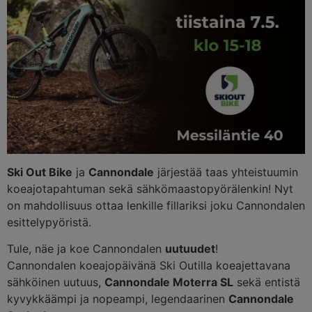
Ski Out Bike
ja
Cannondale
järjestää taas yhteistuumin
koeajotapahtuman sekä sähkömaastopyörälenkin! Nyt
on mahdollisuus ottaa lenkille fillariksi joku Cannondalen
esittelypyöristä.
Tule, näe ja koe Cannondalen
uutuudet
!
Cannondalen koeajopäivänä Ski Outilla koeajettavana
sähköinen uutuus,
Cannondale Moterra SL
sekä entistä
kyvykkäämpi ja nopeampi, legendaarinen
Cannondale