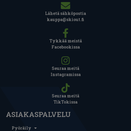
Lähetä sähköpostia
kauppa@skiout.fi
Tykkää meistä
Facebookissa
Seuraa meitä
Instagramissa
Seuraa meitä
TikTokissa
ASIAKASPALVELU
Pyöräily