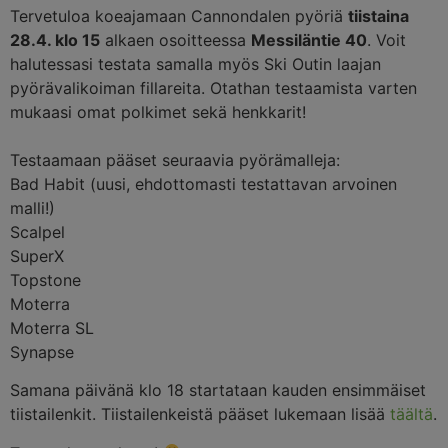
Tervetuloa koeajamaan Cannondalen pyöriä
tiistaina
28.4. klo 15
alkaen osoitteessa
Messiläntie 40
. Voit
halutessasi testata samalla myös Ski Outin laajan
pyörävalikoiman fillareita. Otathan testaamista varten
mukaasi omat polkimet sekä henkkarit!
Testaamaan pääset seuraavia pyörämalleja:
Bad Habit (uusi, ehdottomasti testattavan arvoinen
malli!)
Scalpel
SuperX
Topstone
Moterra
Moterra SL
Synapse
Samana päivänä klo 18 startataan kauden ensimmäiset
tiistailenkit. Tiistailenkeistä pääset lukemaan lisää
täältä
.