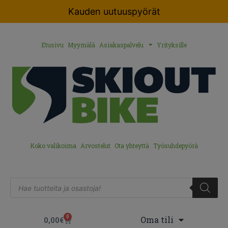
Kauden uutuuspyörät
Etusivu
Myymälä
Asiakaspalvelu
Yrityksille
Koko valikoima
Arvostelut
Ota yhteyttä
Työsuhdepyörä
0
Oma tili
0,00
€