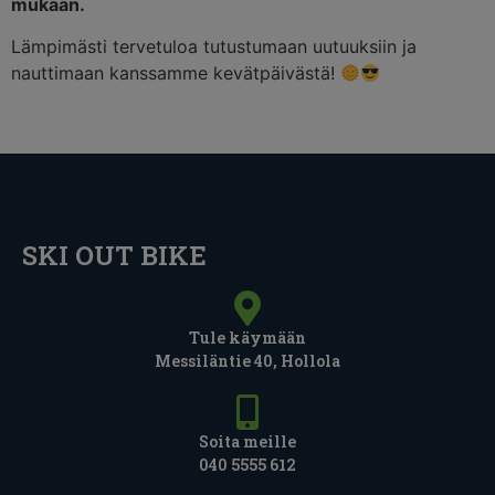
mukaan.
Lämpimästi tervetuloa tutustumaan uutuuksiin ja
nauttimaan kanssamme kevätpäivästä!
SKI OUT BIKE
Tule käymään
Messiläntie 40, Hollola
Soita meille
040 5555 612