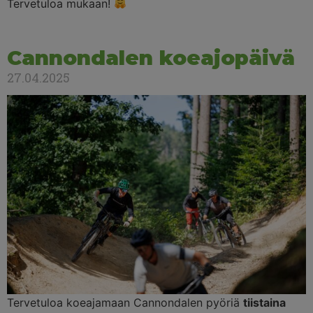
Tervetuloa mukaan!
Cannondalen koeajopäivä
27.04.2025
Tervetuloa koeajamaan Cannondalen pyöriä
tiistaina