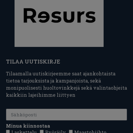
TILAA UUTISKIRJE
Tilaamalla uutiskirjeemme saat ajankohtaista
tietoa tarjouksista ja kampanjoista, sekä
monipuolisesti huoltovinkkejä sekä valintaohjeita
kaikkiin lajeihimme liittyen
Minua kiinnostaa
Laskettelu
Pyöräily
Maastohiihto