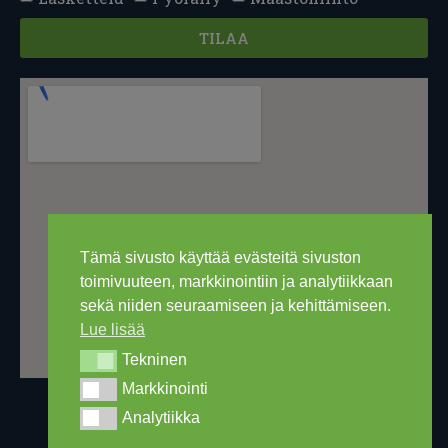
TILAA
Tämä sivusto käyttää evästeitä sivuston
toimivuuteen, markkinointiin ja analytiikkaan
sekä niiden seuraamiseen ja kehittämiseen.
Lue lisää
Tekninen
Tekninen
Markkinointi
Markkinointi
Analytiikka
Analytiikka