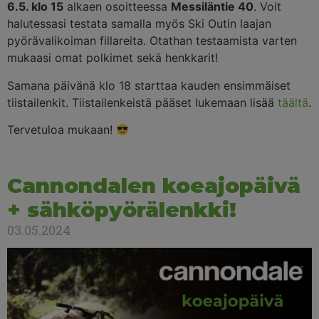
6.5. klo 15
alkaen osoitteessa
Messiläntie 40
. Voit
halutessasi testata samalla myös Ski Outin laajan
pyörävalikoiman fillareita. Otathan testaamista varten
mukaasi omat polkimet sekä henkkarit!
Samana päivänä klo 18 starttaa kauden ensimmäiset
tiistailenkit. Tiistailenkeistä pääset lukemaan lisää
täältä
.
Tervetuloa mukaan!
Cannondalen koeajopäivä
+ sähköpyörälenkki!
03.05.2024