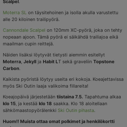
Scalpel
.
Moterra SL
on täysitehoinen ja isolla akulla varustettu
alle 20 kiloinen trailipyörä.
Cannondale Scalpel
on 120mm XC-pyörä, joka on tehty
nopeaan ajoon. Tämä pyörä ei säikähdä trailiajoa eikä
maailman cupin reittejä.
Näiden lisäksi löytyvät tietysti aiemmin esitellyt
Moterra
,
Jekyll
ja
Habit L
T sekä graveliin
Topstone
Carbon
.
Kaikista pyöristä löytyy useita eri kokoja. Koeajettavissa
myös Ski Outin laaja valikoima fillareita!
Koeajopäivä järjestetään
tiistaina 7.5.
Tapahtuma alkaa
klo 15
, ja kestää
klo 18
saakka. Klo 18 aloitellaan
sähkömaastopyörälenkki
Ski Outin pihasta
.
Huom!! Muista ottaa omat polkimet ja henkilökortti