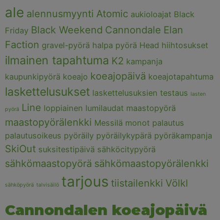
ale
alennusmyynti
Atomic
aukioloajat
Black
Black Weekend
Cannondale
Elan
Friday
Faction
gravel-pyörä
halpa pyörä
Head
hiihtosukset
ilmainen tapahtuma
K2
kampanja
koeajopäivä
kaupunkipyörä
koeajo
koeajotapahtuma
laskettelusukset
laskettelusuksien testaus
lasten
Line
loppiainen
lumilaudat
maastopyörä
pyörä
maastopyörälenkki
Messilä
monot
palautus
palautusoikeus
pyöräily
pyöräilykypärä
pyöräkampanja
SkiOut
suksitestipäivä
sähköcitypyörä
sähkömaastopyörä
sähkömaastopyörälenkki
tarjous
tiistailenkki
Völkl
sähköpyörä
talvisäilö
Cannondalen koeajopäivä